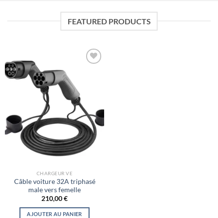
FEATURED PRODUCTS
Ajouter
à la liste
de
souhaits
CHARGEUR VE
Câble voiture 32A triphasé
male vers femelle
210,00
€
AJOUTER AU PANIER