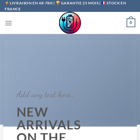
Passer
LIVRAISON EN 48-78H |
GARANTIE 25 MOIS |
STOCK EN
FRANCE
au
contenu
0
Add any text here…
NEW
ARRIVALS
ON THE