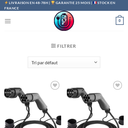
Passer
LIVRAISON EN 48-78H |
GARANTIE 25 MOIS |
STOCK EN
FRANCE
au
contenu
0
FILTRER
Ajouter
Ajouter
à la liste
à la liste
de
de
souhaits
souhaits