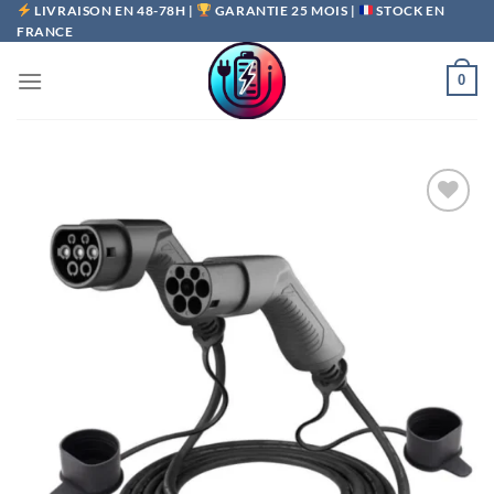
Passer
LIVRAISON EN 48-78H |
GARANTIE 25 MOIS |
STOCK EN
FRANCE
au
contenu
0
Ajouter
à la liste
de
souhaits