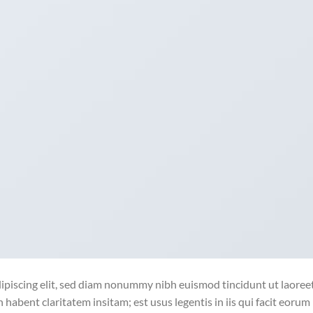
ipiscing elit, sed diam nonummy nibh euismod tincidunt ut laoree
habent claritatem insitam; est usus legentis in iis qui facit eorum