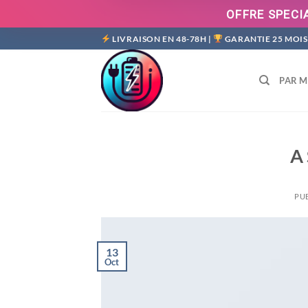
OFFRE SPECIA
Passer
LIVRAISON EN 48-78H |
GARANTIE 25 MOIS
au
contenu
PAR 
A 
PUB
13
Oct