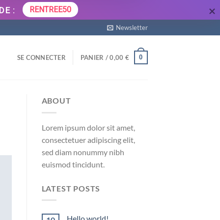
RENTREE50
DE :
Newsletter
0
SE CONNECTER
PANIER /
0,00
€
ABOUT
Lorem ipsum dolor sit amet,
consectetuer adipiscing elit,
sed diam nonummy nibh
euismod tincidunt.
LATEST POSTS
Hello world!
10