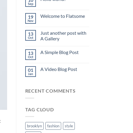
Sep
Welcome to Flatsome
19
Nov
Just another post with
13
Oct
A Gallery
A Simple Blog Post
13
Oct
A Video Blog Post
01
Jan
RECENT COMMENTS
TAG CLOUD
t
brooklyn
fashion
style