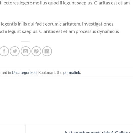
lectores legere me lius quod ii legunt saepius. Claritas est etiam
legentis in iis qui facit eorum claritatem. Investigationes
d ii legunt saepius. Claritas est etiam processus dynamicus
sted in
Uncategorized
. Bookmark the
permalink
.
Just another post with A Gallery