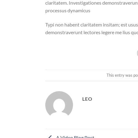
claritatem. Investigationes demonstraverunt 
processus dynamicus
Typi non habent claritatem insitam; est usus 
demonstraverunt lectores legere me lius quo
This entry was po
LEO
A Video Blog Post