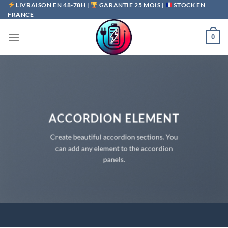
Passer
LIVRAISON EN 48-78H |
GARANTIE 25 MOIS |
STOCK EN
FRANCE
au
contenu
0
ACCORDION ELEMENT
Create beautiful accordion sections. You
can add any element to the accordion
panels.