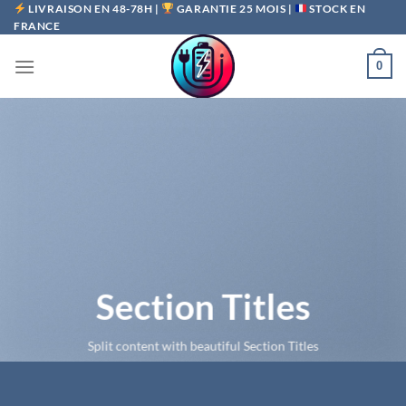
Passer
LIVRAISON EN 48-78H |
GARANTIE 25 MOIS |
STOCK EN
FRANCE
au
contenu
0
Section Titles
Split content with beautiful Section Titles