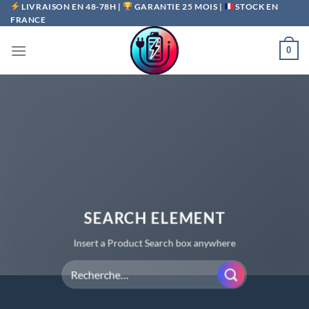
Passer
LIVRAISON EN 48-78H |
GARANTIE 25 MOIS |
STOCK EN
FRANCE
au
contenu
0
SEARCH ELEMENT
Insert a Product Search box anywhere
Recherche
pour :