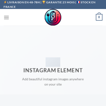
Passer
LIVRAISON EN 48-78H |
GARANTIE 25 MOIS |
STOCK EN
FRANCE
au
contenu
0
INSTAGRAM ELEMENT
Add beautiful instagram images anywhere
on your site